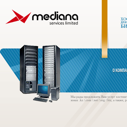
Мы рады предложить Вам услуг хостинга
зонах .kz /.com /.net /.org /.biz, а такж